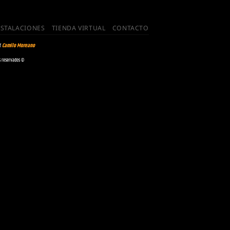
NSTALACIONES
TIENDA VIRTUAL
CONTACTO
r
Camilo Moreano
s reservados ©️