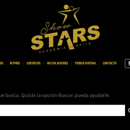
OS
RITMOS
SERVICIOS
INSTALACIONES
TIENDA VIRTUAL
CONTACTO
e busca. Quizás la opción Buscar pueda ayudarle.